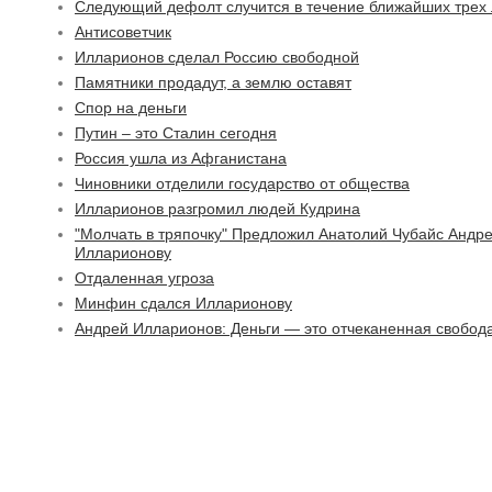
Следующий дефолт случится в течение ближайших трех 
Антисоветчик
Илларионов сделал Россию свободной
Памятники продадут, а землю оставят
Спор на деньги
Путин – это Сталин сегодня
Россия ушла из Афганистана
Чиновники отделили государство от общества
Илларионов разгромил людей Кудрина
"Молчать в тряпочку" Предложил Анатолий Чубайс Андр
Илларионову
Отдаленная угроза
Минфин сдался Илларионову
Андрей Илларионов: Деньги — это отчеканенная свобод