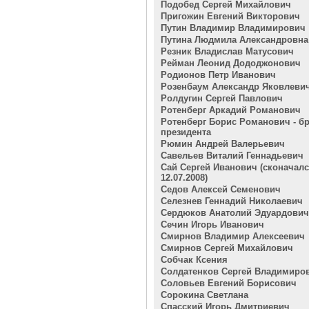
Подобед Сергей Михайлович
Пригожин Евгений Викторович
Путин Владимир Владимирович
Путина Людмила Александровна
Резник Владислав Матусович
Рейман Леонид Дододжонович
Родионов Петр Иванович
Розенбаум Александр Яковлеви
Ролдугин Сергей Павлович
Ротенберг Аркадий Романович
Ротенберг Борис Романович - бр
президента
Рюмин Андрей Валерьевич
Савельев Виталий Геннадьевич
Сай Сергей Иванович (сконачал
12.07.2008)
Седов Алексей Семенович
Селезнев Геннадий Николаевич
Сердюков Анатолий Эдуардович
Сечин Игорь Иванович
Смирнов Владимир Алексеевич
Смирнов Сергей Михайлович
Собчак Ксения
Солдатенков Сергей Владимиро
Соловьев Евгений Борисович
Сорокина Светлана
Спасский Игорь Дмитриевич