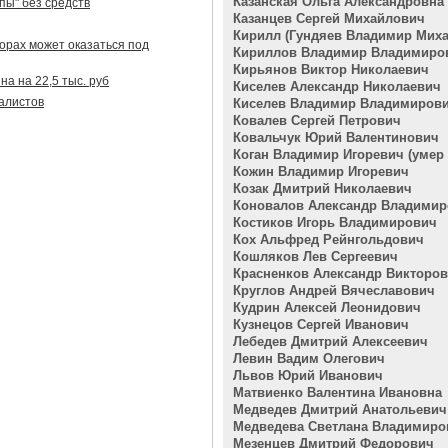
Казанская Ольга Александровна
ы" без средств
Казанцев Сергей Михайлович
Кирилл (Гундяев Владимир Мих
орах может оказаться под
Кириллов Владимир Владимиро
Кирьянов Виктор Николаевич
а на 22,5 тыс. руб
Киселев Александр Николаевич
алистов
Киселев Владимир Владимиров
Ковалев Сергей Петрович
Ковальчук Юрий Валентинович
Коган Владимир Игоревич (умер 2
Кожин Владимир Игоревич
Козак Дмитрий Николаевич
Коновалов Александр Владими
Костиков Игорь Владимирович
Кох Альфред Рейнгольдович
Кошляков Лев Сергеевич
Красненков Александр Викторо
Круглов Андрей Вячеславович
Кудрин Алексей Леонидович
Кузнецов Сергей Иванович
Лебедев Дмитрий Алексеевич
Левин Вадим Олегович
Львов Юрий Иванович
Матвиенко Валентина Ивановна
Медведев Дмитрий Анатольевич
Медведева Светлана Владимиро
Мезенцев Дмитрий Федорович