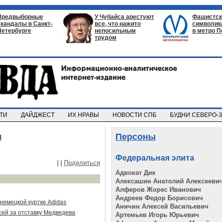
Предвыборные
У Чубайса арестуют
Фашистск
скандалы в Санкт-
все, что нажито
символик
Петербурге
непосильным
в метро П
трудом
СТИ
ДАЙДЖЕСТ
ИХ НРАВЫ
НОВОСТИ СПБ
БУДНИ СЕВЕРО-
ч
Персоны
Федеральная элита
|
|
Поделиться
Адвокат Дик
Алексашин Анатолий Алексееви
Алферов Жорес Иванович
Андреев Федор Борисович
немецкой куртке Adidas
Аничин Алексей Васильевич
ей за отставку Медведева
Артемьев Игорь Юрьевич