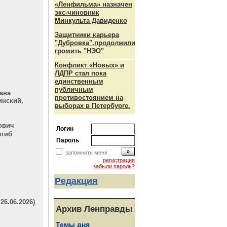
«Ленфильма» назначен
ч
экс-чиновник
Минкульта Давиденко
Защитники карьера
"Дубровка".продолжили
громить "НЭО"
Конфликт «Новых» и
ЛДПР стал пока
единственным
публичным
ава
противостоянием на
инский,
выборах в Петербурге.
ович
Логин
огиб
Пароль
запомнить меня
регистрация
забыли пароль?
Редакция
6.06.2026)
Архив Ленправды
Темы дня