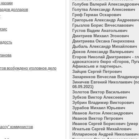
 казаки
Голубев Валерий Александрови
Голутва Александр Алексеевич
ардов долларов
Греф Герман Оскарович
у
Григорьев Александр Андреевич
Грызлов Борис Вячеславович
изис
Густов Вадим Анатольевич
Дмитриев Михаил Эгонович
Дмитриева Оксана Генриховна
радость
Дыбаль Александр Михайлович
Дюков Александр Валерьевич
ганова
Егоров Николай Дмитриевич - гл
адвокатского бюро «Егоров, Пуг
Афанасьев и партнеры».
тов возбуждено уголовное дело
Зайцев Сергей Петрович
Захаренков Вячеслав Владимир
Зиничев Евгений Николаевич (п
08.09.2021)
Золотов Виктор Васильевич
Зубков Виктор Алексеевич
Зубрин Владимир Викторович
Зурабов Михаил Юрьевич
Иванов Антон Александрович
Иванов Виктор Петрович
Иванов Сергей Борисович (умер 2
кассу" коммунистов
Игнатьев Сергей Михайлович
Илларионов Андрей Николаевич