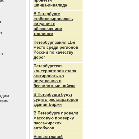
провезти
ич
шпица‑инвалида
ч
В Петербурге
стабилизировалась
ч
ситуация с
обеспечением
ч
топливом
Петербург занял 11-е
место среди регионов
России по качеству
ич
дорог
Петербургская
консерватория стала
агитировать ко
вступлению в
беспилотные войска
а
В Петербурге будут
ладим
судить реставраторов
ович
здания Биржи
В Петербурге провели
массовую проверку
пассажирских
автобусов
Новым главой