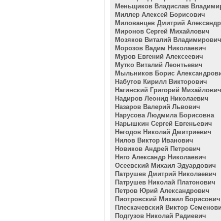
Меньщиков Владислав Владими
Миллер Алексей Борисович
Милованцев Дмитрий Александ
Миронов Сергей Михайлович
Мозяков Виталий Владимирови
Морозов Вадим Николаевич
Муров Евгений Алексеевич
Мутко Виталий Леонтьевич
Мыльников Борис Александров
Набутов Кирилл Викторович
Нагинский Григорий Михайлови
Надиров Леонид Николаевич
Назаров Валерий Львович
Нарусова Людмила Борисовна
Нарышкин Сергей Евгеньевич
Негодов Николай Дмитриевич
Нилов Виктор Иванович
Новиков Андрей Петрович
Няго Александр Николаевич
Осеевский Михаил Эдуардович
Патрушев Дмитрий Николаевич
Патрушев Николай Платонович
Петров Юрий Александрович
Пиотровский Михаил Борисович
Плескачевский Виктор Семенов
Подгузов Николай Радиевич