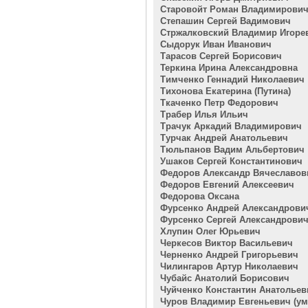
Старовойт Роман Владимирови
Степашин Сергей Вадимович
Стржалковский Владимир Игоре
Сыдорук Иван Иванович
Тарасов Сергей Борисович
Теркина Ирина Александровна
Тимченко Геннадий Николаевич
Тихонова Екатерина (Путина)
Ткаченко Петр Федорович
Трабер Илья Ильич
Трачук Аркадий Владимирович
Турчак Андрей Анатольевич
Тюльпанов Вадим Альбертович
Ушаков Сергей Константинович
Федоров Александр Вячеславов
Федоров Евгений Алексеевич
Федорова Оксана
Фурсенко Андрей Александрови
Фурсенко Сергей Александрови
Хлупин Олег Юрьевич
Черкесов Виктор Васильевич
Черненко Андрей Григорьевич
Чилингаров Артур Николаевич
Чубайс Анатолий Борисович
Чуйченко Константин Анатольев
Чуров Владимир Евгеньевич (у