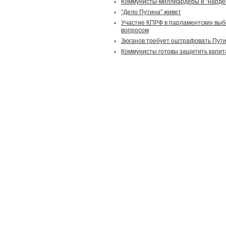
Коммунисты-миллиардеры и "нардеп
“Дело Путина” живет
Участие КПРФ в парламентских выб
вопросом
Зюганов требует оштрафовать Путин
Коммунисты готовы защитить капит