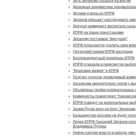
Зять Зюганова попался на взятке
Денежная арифметика предвыборно
Жулики и воры из КПРФ
Зюганов обещает расследовать см
Депутат-коммунист воспитала сына
КПРФ на грани приостановки
Зюганову постаивли "вертушку"
КПРФ попытается усилить свое вли
Питерский горком КПРФ распущен
Беспрецедентный проигрыш КПРФ
КПРФ отказали в пересмотре выбор
"Крабовая мафия" и КПРФ
Подсчет голосов, проводимый комм
Касьянова окончательно сняли с в
Объявлены тройки избирательных 
Коммунисты пожертвуют "паровозо
КПРФ поведут на региональные выб
Зачем Путин взял на борт Зюганова
Большинство россиян не будут гол
Лидер КПРФ Геннадий Зюганов попа
Владимира Путина
Новую партию власти в народе уже