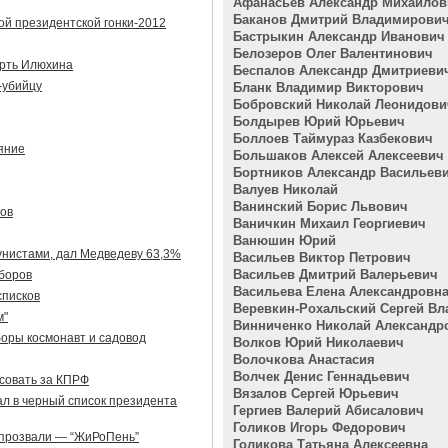
Афанасьев Александр Михайлов
Баканов Дмитрий Владимирови
й президентской гонки-2012
Бастрыкин Александр Иванович
Белозеров Олег Валентинович
ерть Илюхина
Беспалов Александр Дмитриеви
-убийцу
Бланк Владимир Викторович
Бобровский Николай Леонидови
Болдырев Юрий Юрьевич
Боллоев Таймураз Казбекович
яние
Большаков Алексей Алексеевич
Бортников Александр Васильев
Валуев Николай
Ванинский Борис Львович
ов
Ваничкин Михаил Георгиевич
Ванюшин Юрий
унистами, дал Медведеву 63,3%
Васильев Виктор Петрович
Васильев Дмитрий Валерьевич
ыборов
Васильева Елена Александровн
списков
Веревкин-Рохальский Сергей В
м"
Винниченко Николай Александр
оры космонавт и садовод
Волков Юрий Николаевич
Волочкова Анастасия
Волчек Денис Геннадьевич
осовать за КПРФ
Вязалов Сергей Юрьевич
л в черный список президента
Гергиев Валерий Абисалович
Голиков Игорь Федорович
 прозвали — “ЖиРоПень”
Голикова Татьяна Алексеевна