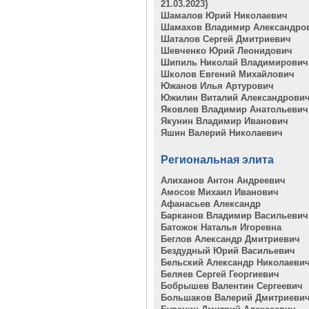
21.03.2023}
Шамалов Юрий Николаевич
Шамахов Владимир Александро
Шаталов Сергей Дмитриевич
Шевченко Юрий Леонидович
Шипиль Николай Владимирович
Школов Евгений Михайлович
Южанов Илья Артурович
Южилин Виталий Александрови
Яковлев Владимир Анатольевич
Якунин Владимир Иванович
Яшин Валерий Николаевич
Региональная элита
Алиханов Антон Андреевич
Амосов Михаил Иванович
Афанасьев Александр
Барканов Владимир Васильевич
Батожок Наталья Игоревна
Беглов Александр Дмитриевич
Бездудный Юрий Васильевич
Бельский Александр Николаеви
Беляев Сергей Георгиевич
Бобрышев Валентин Сергеевич
Большаков Валерий Дмитриеви