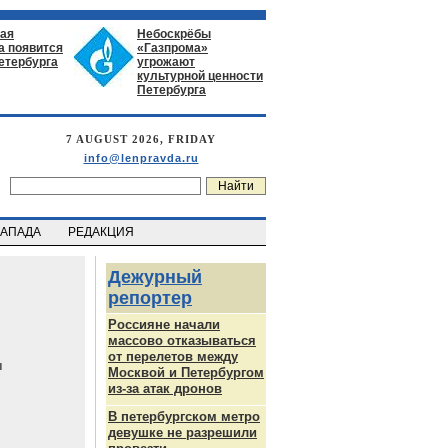
ая
Небоскрёбы
а появится
«Газпрома»
етербурга
угрожают
культурной ценности
Петербурга
7 AUGUST 2026, FRIDAY
info@lenpravda.ru
ЗАПАДА
РЕДАКЦИЯ
Дежурный
репортер
Россияне начали
массово отказываться
от перелетов между
ч
Москвой и Петербургом
из-за атак дронов
В петербургском метро
девушке не разрешили