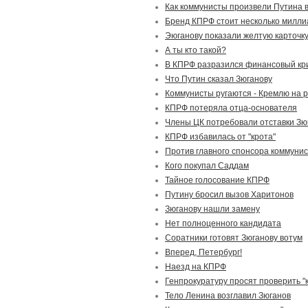
Как коммунисты произвели Путина в
Бренд КПРФ стоит несколько милли
Эюганову показали желтую карточк
А ты кто такой?
В КПРФ разразился финансовый кр
Что Путин сказал Зюганову
Коммунисты ругаются - Кремлю на 
КПРФ потеряла отца-основателя
Члены ЦК потребовали отставки Зю
КПРФ избавилась от "крота"
Против главного спонсора коммунис
Кого покупал Саддам
Тайное голосование КПРФ
Путину бросил вызов Харитонов
Зюганову нашли замену
Нет полноценного кандидата
Соратники готовят Зюганову вотум
Вперед, Петербург!
Наезд на КПРФ
Генпрокуратуру просят проверить "
Тело Ленина возглавил Зюганов