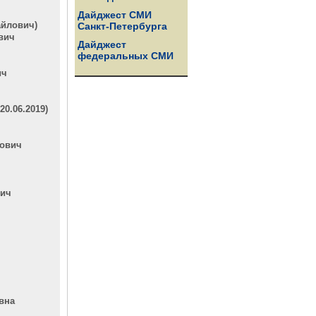
Дайджест СМИ
айлович)
Санкт-Петербурга
вич
Дайджест
федеральных СМИ
ич
0.06.2019)
рович
вич
вна