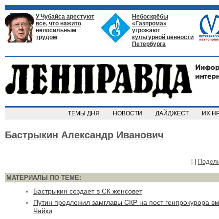
У Чубайса арестуют
Небоскрёбы
все, что нажито
«Газпрома»
непосильным
угрожают
трудом
культурной ценности
Петербурга
ТЕМЫ ДНЯ
НОВОСТИ
ДАЙДЖЕСТ
ИХ Н
Бастрыкин Александр Иванович
|
|
Подел
МАТЕРИАЛЫ ПО ТЕМЕ:
Бастрыкин создает в СК женсовет
Путин предложил замглавы СКР на пост генпрокурора в
Чайки