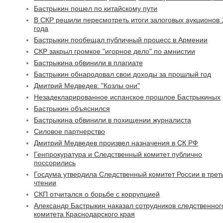
Бастрыкин пошел по китайскому пути
В СКР решили пересмотреть итоги залоговых аукционов 
года
Бастрыкин пообещал публичный процесс в Армении
СКР закрыл громкое "игорное дело" по амнистии
Бастрыкина обвинили в плагиате
Бастрыкин обнародовал свои доходы за прошлый год
Дмитрий Медведев: "Козлы они"
Незадекларированное испанское прошлое Бастрыкиных
Бастрыкин объяснился
Бастрыкина обвинили в похищении журналиста
Силовое партнерство
Дмитрий Медведев произвел назначения в СК РФ
Генпрокуратура и Следственный комитет публично
поссорились
Госдума утвердила Следственный комитет России в трет
чтении
СКП отчитался о борьбе с коррупцией
Александр Бастрыкин наказал сотрудников следственног
комитета Краснодарского края