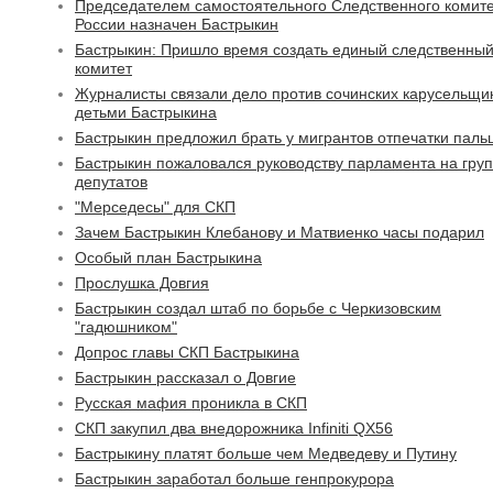
Председателем самостоятельного Следственного комит
России назначен Бастрыкин
Бастрыкин: Пришло время создать единый следственны
комитет
Журналисты связали дело против сочинских карусельщик
детьми Бастрыкина
Бастрыкин предложил брать у мигрантов отпечатки паль
Бастрыкин пожаловался руководству парламента на гру
депутатов
"Мерседесы" для СКП
Зачем Бастрыкин Клебанову и Матвиенко часы подарил
Особый план Бастрыкина
Прослушка Довгия
Бастрыкин создал штаб по борьбе с Черкизовским
"гадюшником"
Допрос главы СКП Бастрыкина
Бастрыкин рассказал о Довгие
Русская мафия проникла в СКП
СКП закупил два внедорожника Infiniti QX56
Бастрыкину платят больше чем Медведеву и Путину
Бастрыкин заработал больше генпрокурора