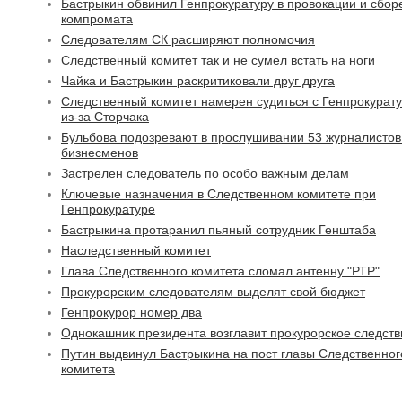
Бастрыкин обвинил Генпрокуратуру в провокации и сбор
компромата
Следователям СК расширяют полномочия
Следственный комитет так и не сумел встать на ноги
Чайка и Бастрыкин раскритиковали друг друга
Следственный комитет намерен судиться с Генпрокурат
из-за Сторчака
Бульбова подозревают в прослушивании 53 журналистов
бизнесменов
Застрелен следователь по особо важным делам
Ключевые назначения в Следственном комитете при
Генпрокуратуре
Бастрыкина протаранил пьяный сотрудник Генштаба
Наследственный комитет
Глава Следственного комитета сломал антенну "РТР"
Прокурорским следователям выделят свой бюджет
Генпрокурор номер два
Однокашник президента возглавит прокурорское следств
Путин выдвинул Бастрыкина на пост главы Следственног
комитета