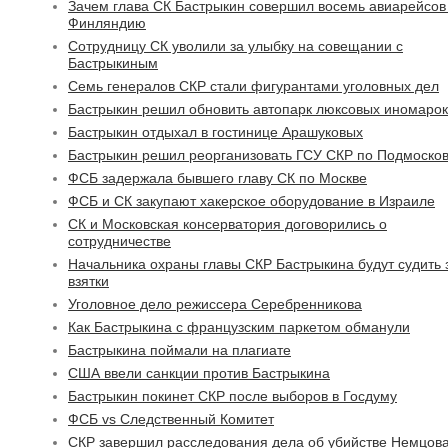
Зачем глава СК Бастрыкин совершил восемь авиарейсов
Финляндию
Cотрудницу СК уволили за улыбку на совещании с
Бастрыкиным
Семь генералов СКР стали фигурантами уголовных дел
Бастрыкин решил обновить автопарк люксовых иномарок
Бастрыкин отдыхал в гостинице Арашуковых
Бастрыкин решил реорганизовать ГСУ СКР по Подмоско
ФСБ задержала бывшего главу СК по Москве
ФСБ и СК закупают хакерское оборудование в Израиле
СК и Московская консерватория договорились о
сотрудничестве
Начальника охраны главы СКР Бастрыкина будут судить 
взятки
Уголовное дело режиссера Серебренникова
Как Бастрыкина с французским паркетом обманули
Бастрыкина поймали на плагиате
США ввели санкции против Бастрыкина
Бастрыкин покинет СКР после выборов в Госдуму
ФСБ vs Следственный Комитет
СКР завершил расследования дела об убийстве Немцов