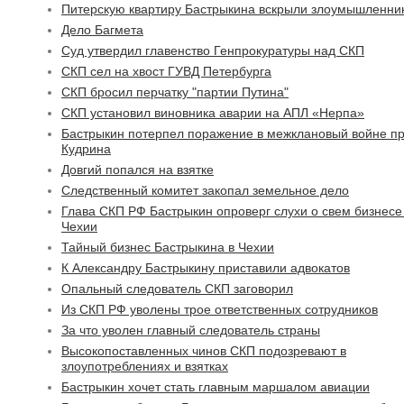
Питерскую квартиру Бастрыкина вскрыли злоумышленни
Дело Багмета
Суд утвердил главенство Генпрокуратуры над СКП
СКП сел на хвост ГУВД Петербурга
СКП бросил перчатку "партии Путина"
СКП установил виновника аварии на АПЛ «Нерпа»
Бастрыкин потерпел поражение в межклановый войне п
Кудрина
Довгий попался на взятке
Следственный комитет закопал земельное дело
Глава СКП РФ Бастрыкин опроверг слухи о свем бизнесе
Чехии
Тайный бизнес Бастрыкина в Чехии
К Александру Бастрыкину приставили адвокатов
Опальный следователь СКП заговорил
Из СКП РФ уволены трое ответственных сотрудников
За что уволен главный следователь страны
Высокопоставленных чинов СКП подозревают в
злоупотреблениях и взятках
Бастрыкин хочет стать главным маршалом авиации