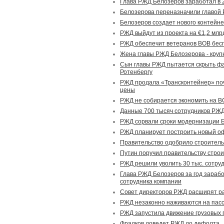
Глава РЖД Белозеров заработал в 2
Белозерова переназначили главой 
Белозеров создает нового контейн
РЖД выйдут из проекта на €1,2 млр
РЖД обеспечит ветеранов ВОВ бе
Жена главы РЖД Белозерова - кру
Сын главы РЖД пытается скрыть фак
Ротенбергу
РЖД продала «Трансконтейнер» поч
цены
РЖД не собирается экономить на В
Данные 700 тысяч сотрудников РЖД 
РЖД сорвали сроки модернизации 
РЖД планирует построить новый оф
Правительство одобрило строител
Путин поручил правительству стро
РЖД решили уволить 30 тыс. сотру
Глава РЖД Белозеров за год зарабо
сотрудника компании
Совет директоров РЖД расширят р
РЖД незаконно наживаются на пас
РЖД запустила движение грузовых 
Фрадков доведет РЖД до дефолта