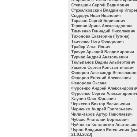
Степашин Сергей Вадимович
Стржалковский Владимир Игоре
Сыдорук Иван Иванович
Тарасов Сергей Борисович
Теркина Ирина Александровна
Тимченко Геннадий Николаевич
Тихонова Екатерина (Путина)
Ткаченко Петр Федорович
Трабер Илья Ильич
Трачук Аркадий Владимирович
Турчак Андрей Анатольевич
Тюльпанов Вадим Альбертович
Ушаков Сергей Константинович
Федоров Александр Вячеславов
Федоров Евгений Алексеевич
Федорова Оксана
Фурсенко Андрей Александрови
Фурсенко Сергей Александрови
Хлупин Олег Юрьевич
Черкесов Виктор Васильевич
Черненко Андрей Григорьевич
Чилингаров Артур Николаевич
Чубайс Анатолий Борисович
Чуйченко Константин Анатольев
Чуров Владимир Евгеньевич (у
21.03.2023}