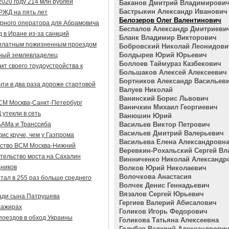
020 году 214 млн рублей
Баканов Дмитрий Владимирови
Бастрыкин Александр Иванович
РЖД на пять лет
Белозеров Олег Валентинович
ерного оператора для Абрамовича
Беспалов Александр Дмитриеви
д в Иране из-за санкций
Бланк Владимир Викторович
сплатным пожизненным проездом
Бобровский Николай Леонидови
Болдырев Юрий Юрьевич
пный землевладелец
Боллоев Таймураз Казбекович
т своего трудоустройства к
Большаков Алексей Алексеевич
Бортников Александр Васильев
ти в два раза дороже стартовой
Валуев Николай
Ванинский Борис Львович
СМ Москва-Санкт-Петербург
Ваничкин Михаил Георгиевич
утекли в сеть
Ванюшин Юрий
БАМа и Транссиба
Васильев Виктор Петрович
Васильев Дмитрий Валерьевич
ис круче, чем у Газпрома
Васильева Елена Александровн
ьство ВСМ Москва-Нижний
Веревкин-Рохальский Сергей В
ительство моста на Сахалин
Винниченко Николай Александр
дников
Волков Юрий Николаевич
Волочкова Анастасия
тал в 255 раз больше среднего
Волчек Денис Геннадьевич
Вязалов Сергей Юрьевич
ади сына Патрушева
Гергиев Валерий Абисалович
сажирах
Голиков Игорь Федорович
поездов в обход Украины
Голикова Татьяна Алексеевна
Голубев Валерий Александрови