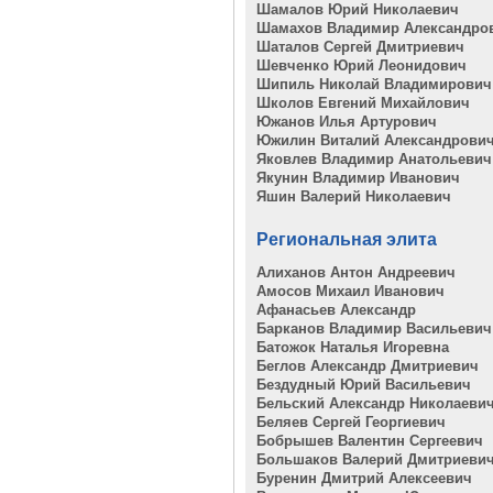
Шамалов Юрий Николаевич
Шамахов Владимир Александро
Шаталов Сергей Дмитриевич
Шевченко Юрий Леонидович
Шипиль Николай Владимирович
Школов Евгений Михайлович
Южанов Илья Артурович
Южилин Виталий Александрови
Яковлев Владимир Анатольевич
Якунин Владимир Иванович
Яшин Валерий Николаевич
Региональная элита
Алиханов Антон Андреевич
Амосов Михаил Иванович
Афанасьев Александр
Барканов Владимир Васильевич
Батожок Наталья Игоревна
Беглов Александр Дмитриевич
Бездудный Юрий Васильевич
Бельский Александр Николаеви
Беляев Сергей Георгиевич
Бобрышев Валентин Сергеевич
Большаков Валерий Дмитриеви
Буренин Дмитрий Алексеевич