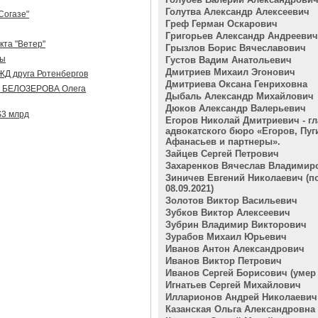
Голутва Александр Алексеевич
Согазе"
Греф Герман Оскарович
Григорьев Александр Андреевич
кта "Ветер"
Грызлов Борис Вячеславович
ды
Густов Вадим Анатольевич
Дмитриев Михаил Эгонович
ЖД друга Ротенбергов
Дмитриева Оксана Генриховна
на БЕЛОЗЕРОВА Олега
Дыбаль Александр Михайлович
Дюков Александр Валерьевич
$3 млрд
Егоров Николай Дмитриевич - гл
адвокатского бюро «Егоров, Пуг
Афанасьев и партнеры».
Зайцев Сергей Петрович
Захаренков Вячеслав Владимир
Зиничев Евгений Николаевич (п
08.09.2021)
Золотов Виктор Васильевич
Зубков Виктор Алексеевич
Зубрин Владимир Викторович
Зурабов Михаил Юрьевич
Иванов Антон Александрович
Иванов Виктор Петрович
Иванов Сергей Борисович (умер 2
Игнатьев Сергей Михайлович
Илларионов Андрей Николаевич
Казанская Ольга Александровна