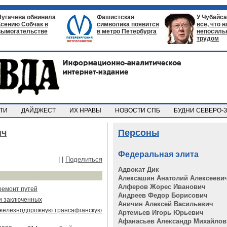
Пугачева обвинила
Фашистская
У Чубайса
Ксению Собчак в
символика появится
все, что 
вымогательстве
в метро Петербурга
непосил
трудом
СТИ
ДАЙДЖЕСТ
ИХ НРАВЫ
НОВОСТИ СПБ
БУДНИ СЕВЕРО-
ич
Персоны
Федеральная элита
|
|
Поделиться
Адвокат Дик
Алексашин Анатолий Алексееви
Алферов Жорес Иванович
ремонт путей
Андреев Федор Борисович
и заключенных
Аничин Алексей Васильевич
 железнодорожную трансафганскую
Артемьев Игорь Юрьевич
Афанасьев Александр Михайлов