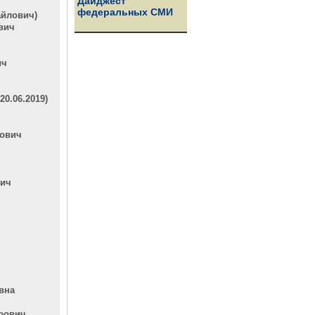
Дайджест
федеральных СМИ
айлович)
вич
ич
0.06.2019)
рович
вич
вна
рович