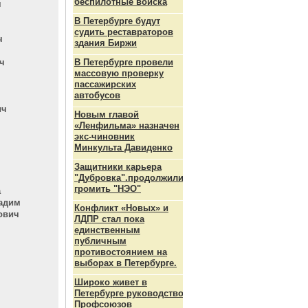
беспилотные войска
ч
В Петербурге будут
судить реставраторов
ч
здания Биржи
ч
В Петербурге провели
массовую проверку
пассажирских
автобусов
ич
Новым главой
«Ленфильма» назначен
экс-чиновник
Минкульта Давиденко
Защитники карьера
"Дубровка".продолжили
громить "НЭО"
а
ладим
Конфликт «Новых» и
ович
ЛДПР стал пока
единственным
публичным
противостоянием на
выборах в Петербурге.
Широко живет в
Петербурге руководство
Профсоюзов
ч