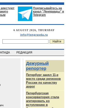
 арестуют
Подписывайтесь на
нажито
канал "Ленправды" в
ьным
Telegram
6 AUGUST 2026, THURSDAY
info@lenpravda.ru
ЗАПАДА
РЕДАКЦИЯ
Дежурный
репортер
Петербург занял 11-е
место среди регионов
России по качеству
ч
дорог
Петербургская
консерватория стала
агитировать ко
вступлению в
ич