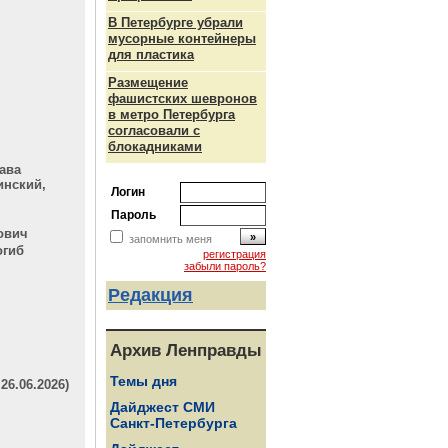
В Петербурге убрали
мусорные контейнеры
для пластика
Размещение
фашистских шевронов
в метро Петербурга
согласовали с
блокадниками
ава
инский,
Логин
Пароль
ович
запомнить меня
огиб
регистрация
забыли пароль?
Редакция
Архив Ленправды
Темы дня
6.06.2026)
Дайджест СМИ
Санкт-Петербурга