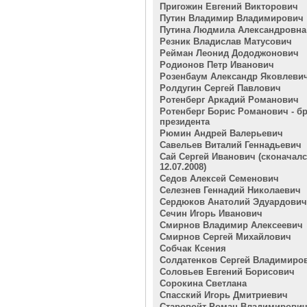
Пригожин Евгений Викторович
Путин Владимир Владимирович
Путина Людмила Александровна
Резник Владислав Матусович
Рейман Леонид Дододжонович
Родионов Петр Иванович
Розенбаум Александр Яковлеви
Ролдугин Сергей Павлович
Ротенберг Аркадий Романович
Ротенберг Борис Романович - бр
президента
Рюмин Андрей Валерьевич
Савельев Виталий Геннадьевич
Сай Сергей Иванович (сконачал
12.07.2008)
Седов Алексей Семенович
Селезнев Геннадий Николаевич
Сердюков Анатолий Эдуардович
Сечин Игорь Иванович
Смирнов Владимир Алексеевич
Смирнов Сергей Михайлович
Собчак Ксения
Солдатенков Сергей Владимиро
Соловьев Евгений Борисович
Сорокина Светлана
Спасский Игорь Дмитриевич
Старовойт Роман Владимирови