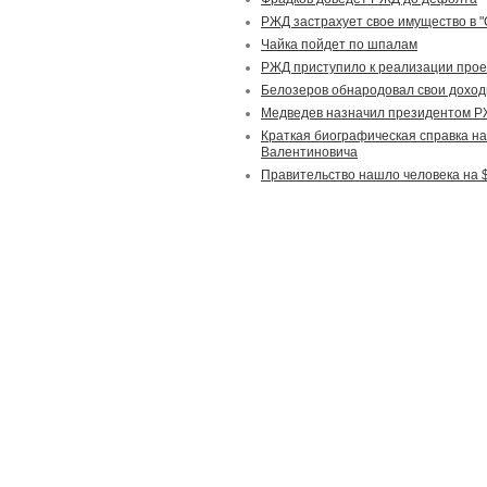
РЖД застрахует свое имущество в "
Чайка пойдет по шпалам
РЖД приступило к реализации прое
Белозеров обнародовал свои дохо
Медведев назначил президентом Р
Краткая биографическая справка 
Валентиновича
Правительство нашло человека на 