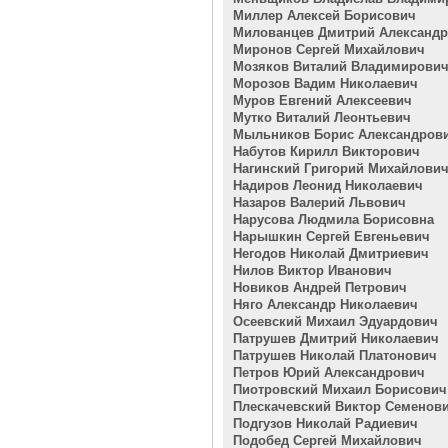
Миллер Алексей Борисович
Милованцев Дмитрий Александ
Миронов Сергей Михайлович
Мозяков Виталий Владимирови
Морозов Вадим Николаевич
Муров Евгений Алексеевич
Мутко Виталий Леонтьевич
Мыльников Борис Александров
Набутов Кирилл Викторович
Нагинский Григорий Михайлови
Надиров Леонид Николаевич
Назаров Валерий Львович
Нарусова Людмила Борисовна
Нарышкин Сергей Евгеньевич
Негодов Николай Дмитриевич
Нилов Виктор Иванович
Новиков Андрей Петрович
Няго Александр Николаевич
Осеевский Михаил Эдуардович
Патрушев Дмитрий Николаевич
Патрушев Николай Платонович
Петров Юрий Александрович
Пиотровский Михаил Борисович
Плескачевский Виктор Семенов
Подгузов Николай Радиевич
Подобед Сергей Михайлович