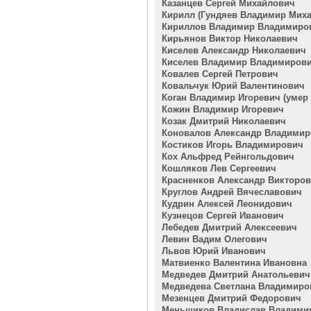
Казанцев Сергей Михайлович
Кирилл (Гундяев Владимир Мих
Кириллов Владимир Владимиро
Кирьянов Виктор Николаевич
Киселев Александр Николаевич
Киселев Владимир Владимиров
Ковалев Сергей Петрович
Ковальчук Юрий Валентинович
Коган Владимир Игоревич (умер 2
Кожин Владимир Игоревич
Козак Дмитрий Николаевич
Коновалов Александр Владими
Костиков Игорь Владимирович
Кох Альфред Рейнгольдович
Кошляков Лев Сергеевич
Красненков Александр Викторо
Круглов Андрей Вячеславович
Кудрин Алексей Леонидович
Кузнецов Сергей Иванович
Лебедев Дмитрий Алексеевич
Левин Вадим Олегович
Львов Юрий Иванович
Матвиенко Валентина Ивановна
Медведев Дмитрий Анатольевич
Медведева Светлана Владимиро
Мезенцев Дмитрий Федорович
Меньщиков Владислав Владими