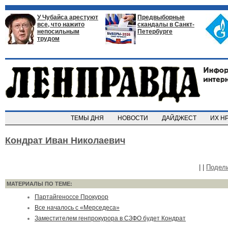
У Чубайса арестуют
Предвыборные
все, что нажито
скандалы в Санкт-
непосильным
Петербурге
трудом
ТЕМЫ ДНЯ
НОВОСТИ
ДАЙДЖЕСТ
ИХ Н
Кондрат Иван Николаевич
|
|
Подел
МАТЕРИАЛЫ ПО ТЕМЕ:
Партайгеноссе Прокурор
Все началось с «Мерседеса»
Заместителем генпрокурора в СЗФО будет Кондрат