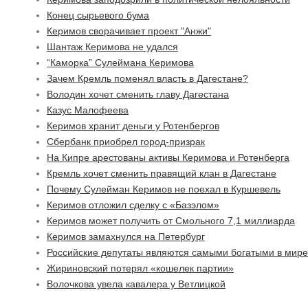
Конец сырьевого бума
Керимов сворачивает проект "Анжи"
Шантаж Керимова не удался
“Каморка” Сулеймана Керимова
Зачем Кремль поменял власть в Дагестане?
Володин хочет сменить главу Дагестана
Казус Малофеева
Керимов хранит деньги у Ротенбергов
Сбербанк приобрел город-призрак
На Кипре арестованы активы Керимова и Ротенберга
Кремль хочет сменить правящий клан в Дагестане
Почему Сулейман Керимов не поехал в Куршевель
Керимов отложил сделку с «Базэлом»
Керимов может получить от Смольного 7,1 миллиарда
Керимов замахнулся на Петербург
Российские депутаты являются самыми богатыми в мире
Жириновский потерял «кошелек партии»
Волочкова увела кавалера у Ветлицкой