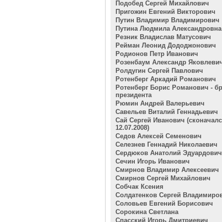
Подобед Сергей Михайлович
Пригожин Евгений Викторович
Путин Владимир Владимирович
Путина Людмила Александровна
Резник Владислав Матусович
Рейман Леонид Дододжонович
Родионов Петр Иванович
Розенбаум Александр Яковлеви
Ролдугин Сергей Павлович
Ротенберг Аркадий Романович
Ротенберг Борис Романович - бр
президента
Рюмин Андрей Валерьевич
Савельев Виталий Геннадьевич
Сай Сергей Иванович (сконачал
12.07.2008)
Седов Алексей Семенович
Селезнев Геннадий Николаевич
Сердюков Анатолий Эдуардович
Сечин Игорь Иванович
Смирнов Владимир Алексеевич
Смирнов Сергей Михайлович
Собчак Ксения
Солдатенков Сергей Владимиро
Соловьев Евгений Борисович
Сорокина Светлана
Спасский Игорь Дмитриевич