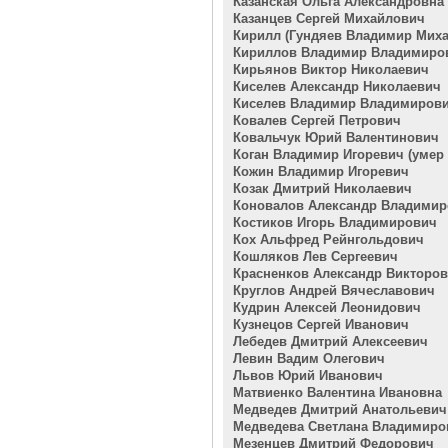
Казанская Ольга Александровна
Казанцев Сергей Михайлович
Кирилл (Гундяев Владимир Мих
Кириллов Владимир Владимиро
Кирьянов Виктор Николаевич
Киселев Александр Николаевич
Киселев Владимир Владимиров
Ковалев Сергей Петрович
Ковальчук Юрий Валентинович
Коган Владимир Игоревич (умер 2
Кожин Владимир Игоревич
Козак Дмитрий Николаевич
Коновалов Александр Владими
Костиков Игорь Владимирович
Кох Альфред Рейнгольдович
Кошляков Лев Сергеевич
Красненков Александр Викторо
Круглов Андрей Вячеславович
Кудрин Алексей Леонидович
Кузнецов Сергей Иванович
Лебедев Дмитрий Алексеевич
Левин Вадим Олегович
Львов Юрий Иванович
Матвиенко Валентина Ивановна
Медведев Дмитрий Анатольевич
Медведева Светлана Владимиро
Мезенцев Дмитрий Федорович