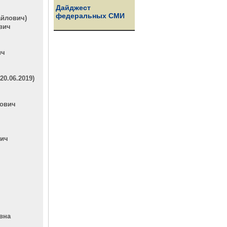
Дайджест
федеральных СМИ
айлович)
вич
ич
0.06.2019)
рович
вич
вна