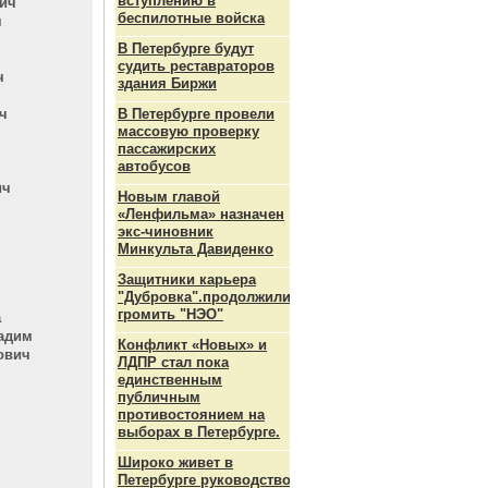
вступлению в
ич
беспилотные войска
ч
В Петербурге будут
судить реставраторов
ч
здания Биржи
ч
В Петербурге провели
массовую проверку
пассажирских
автобусов
ич
Новым главой
«Ленфильма» назначен
экс-чиновник
Минкульта Давиденко
Защитники карьера
"Дубровка".продолжили
громить "НЭО"
а
ладим
Конфликт «Новых» и
ович
ЛДПР стал пока
единственным
публичным
противостоянием на
выборах в Петербурге.
Широко живет в
Петербурге руководство