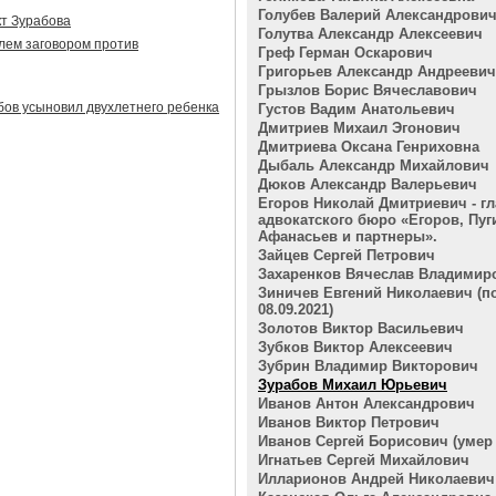
Голубев Валерий Александрови
т Зурабова
Голутва Александр Алексеевич
лем заговором против
Греф Герман Оскарович
Григорьев Александр Андреевич
Грызлов Борис Вячеславович
ов усыновил двухлетнего ребенка
Густов Вадим Анатольевич
Дмитриев Михаил Эгонович
Дмитриева Оксана Генриховна
Дыбаль Александр Михайлович
Дюков Александр Валерьевич
Егоров Николай Дмитриевич - гл
адвокатского бюро «Егоров, Пуг
Афанасьев и партнеры».
Зайцев Сергей Петрович
Захаренков Вячеслав Владимир
Зиничев Евгений Николаевич (п
08.09.2021)
Золотов Виктор Васильевич
Зубков Виктор Алексеевич
Зубрин Владимир Викторович
Зурабов Михаил Юрьевич
Иванов Антон Александрович
Иванов Виктор Петрович
Иванов Сергей Борисович (умер 2
Игнатьев Сергей Михайлович
Илларионов Андрей Николаевич