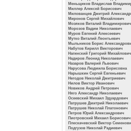
Меньщиков Владислав Владими
Миллер Алексей Борисович
Милованцев Дмитрий Александ
Миронов Сергей Михайлович
Мозяков Виталий Владимирови
Морозов Вадим Николаевич
Муров Евгений Алексеевич
Мутко Виталий Леонтьевич
Мыльников Борис Александров
Набутов Кирилл Викторович
Нагинский Григорий Михайлови
Надиров Леонид Николаевич
Назаров Валерий Львович
Нарусова Людмила Борисовна
Нарышкин Сергей Евгеньевич
Негодов Николай Дмитриевич
Нилов Виктор Иванович
Новиков Андрей Петрович
Няго Александр Николаевич
Осеевский Михаил Эдуардович
Патрушев Дмитрий Николаевич
Патрушев Николай Платонович
Петров Юрий Александрович
Пиотровский Михаил Борисович
Плескачевский Виктор Семенов
Подгузов Николай Радиевич