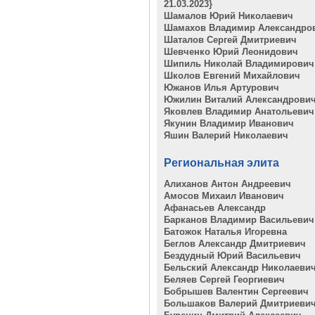
21.03.2023}
Шамалов Юрий Николаевич
Шамахов Владимир Александро
Шаталов Сергей Дмитриевич
Шевченко Юрий Леонидович
Шипиль Николай Владимирович
Школов Евгений Михайлович
Южанов Илья Артурович
Южилин Виталий Александрови
Яковлев Владимир Анатольевич
Якунин Владимир Иванович
Яшин Валерий Николаевич
Региональная элита
Алиханов Антон Андреевич
Амосов Михаил Иванович
Афанасьев Александр
Барканов Владимир Васильевич
Батожок Наталья Игоревна
Беглов Александр Дмитриевич
Бездудный Юрий Васильевич
Бельский Александр Николаеви
Беляев Сергей Георгиевич
Бобрышев Валентин Сергеевич
Большаков Валерий Дмитриеви