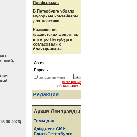
Профсоюзов
ч
В Петербурге убрали
мусорные контейнеры
для пластика
Размещение
фашистских шевронов
в метро Петербурга
согласовали с
блокадниками
ава
инский,
Логин
Пароль
ович
запомнить меня
огиб
регистрация
забыли пароль?
Редакция
Архив Ленправды
Темы дня
6.06.2026)
Дайджест СМИ
Санкт-Петербурга