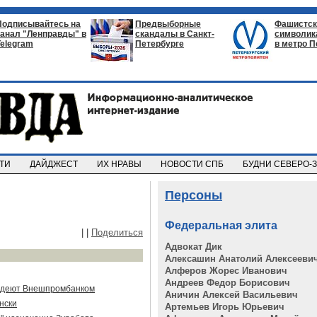
Подписывайтесь на
Предвыборные
Фашистск
канал "Ленправды" в
скандалы в Санкт-
символик
Telegram
Петербурге
в метро П
СТИ
ДАЙДЖЕСТ
ИХ НРАВЫ
НОВОСТИ СПБ
БУДНИ СЕВЕРО-
Персоны
Федеральная элита
|
|
Поделиться
Адвокат Дик
Алексашин Анатолий Алексееви
Алферов Жорес Иванович
Андреев Федор Борисович
ладеют Внешпромбанком
Аничин Алексей Васильевич
нски
Артемьев Игорь Юрьевич