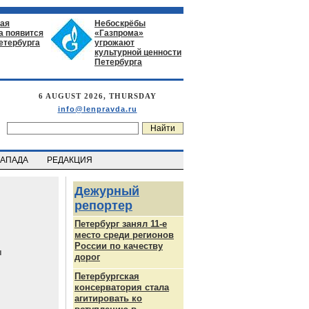
ая
Небоскрёбы
а появится
«Газпрома»
етербурга
угрожают
культурной ценности
Петербурга
6 AUGUST 2026, THURSDAY
info@lenpravda.ru
ЗАПАДА
РЕДАКЦИЯ
Дежурный
репортер
Петербург занял 11-е
место среди регионов
России по качеству
ч
дорог
Петербургская
консерватория стала
агитировать ко