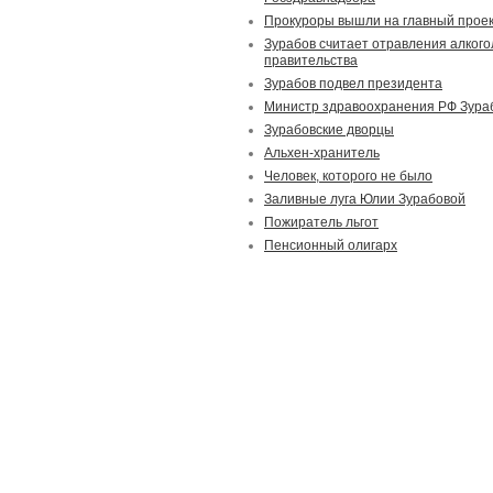
Прокуроры вышли на главный проек
Зурабов считает отравления алкого
правительства
Зурабов подвел президента
Министр здравоохранения РФ Зураб
Зурабовские дворцы
Альхен-хранитель
Человек, которого не было
Заливные луга Юлии Зурабовой
Пожиратель льгот
Пенсионный олигарх