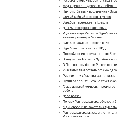
Госдума готова утвердить "странно
Медведев взял Зурабова и Реймана 
Никто из бывших подчиненных Зура
Самый тайный советник Путина
Зурабов переезжает в Кремль
ДТП министерского значения
Родственница Михаила Зурабова н
женщину в центре Москвы
Зурабов забирает пенсии себе
Зурабова отчитали за СПИД
Петербургские депутаты потребова
В ведомстве Михаила Зурабова проп
В Пенсионном фонде России прово
Участники лекарственного скандал
Руководству «Росздрава» нашлось 
Путин дал понять, что не хочет ско
Глава думской комиссии предлагает
работу
Дело рвачей
Почему Генпрокуратура обложила 
"Единороссы" не захотели слушать
Генпрокуратура вызвала и отчитала
Росздравнадзора