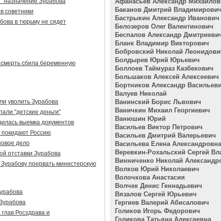
е" назначение Зурабова
Афанасьев Александр Михайлов
Баканов Дмитрий Владимирови
в советники
Бастрыкин Александр Иванович
бова в тюрьму не сядет
Белозеров Олег Валентинович
Беспалов Александр Дмитриеви
Бланк Владимир Викторович
Бобровский Николай Леонидови
Болдырев Юрий Юрьевич
асмерть сбила беременную
Боллоев Таймураз Казбекович
Большаков Алексей Алексеевич
Бортников Александр Васильев
Валуев Николай
ли уволить Зурабова
Ванинский Борис Львович
Ваничкин Михаил Георгиевич
али "детские деньги"
Ванюшин Юрий
дилась выемка документов
Васильев Виктор Петрович
а покидают Россию
Васильев Дмитрий Валерьевич
новое дело
Васильева Елена Александровн
Веревкин-Рохальский Сергей В
рой отставки Зурабова
Винниченко Николай Александр
 Зурабову прервать министерскую
Волков Юрий Николаевич
Волочкова Анастасия
Волчек Денис Геннадьевич
Зурабова
Вязалов Сергей Юрьевич
 Зурабова
Гергиев Валерий Абисалович
Голиков Игорь Федорович
 глав Росздрава и
Голикова Татьяна Алексеевна