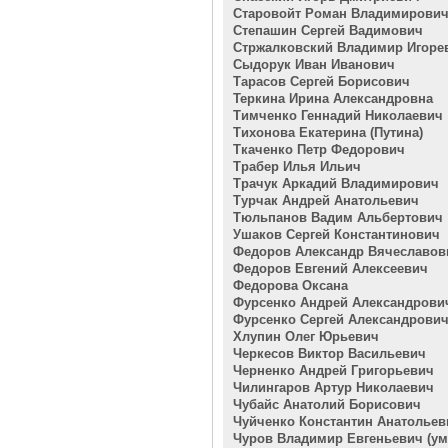
Старовойт Роман Владимирови
Степашин Сергей Вадимович
Стржалковский Владимир Игоре
Сыдорук Иван Иванович
Тарасов Сергей Борисович
Теркина Ирина Александровна
Тимченко Геннадий Николаевич
Тихонова Екатерина (Путина)
Ткаченко Петр Федорович
Трабер Илья Ильич
Трачук Аркадий Владимирович
Турчак Андрей Анатольевич
Тюльпанов Вадим Альбертович
Ушаков Сергей Константинович
Федоров Александр Вячеславов
Федоров Евгений Алексеевич
Федорова Оксана
Фурсенко Андрей Александрови
Фурсенко Сергей Александрови
Хлупин Олег Юрьевич
Черкесов Виктор Васильевич
Черненко Андрей Григорьевич
Чилингаров Артур Николаевич
Чубайс Анатолий Борисович
Чуйченко Константин Анатольев
Чуров Владимир Евгеньевич (у