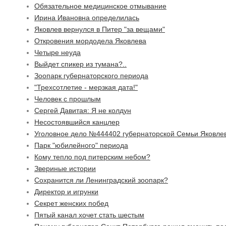
Обязательное медицинское отмывание
Ирина Ивановна определилась
Яковлев вернулся в Питер "за вещами"
Откровения мордодела Яковлева
Четыре неуда
Выйдет спикер из тумана?..
Зоопарк губернаторского периода
"Трехсотлетие - мерзкая дата!"
Человек с прошлым
Сергей Давитая: Я не колдун
Несостоявшийся канцлер
Уголовное дело №444402 губернаторской Семьи Яковле
Парк "юбилейного" периода
Кому тепло под питерским небом?
Звериные истории
Сохранится ли Ленинградский зоопарк?
Директор и игрунки
Секрет женских побед
Пятый канал хочет стать шестым