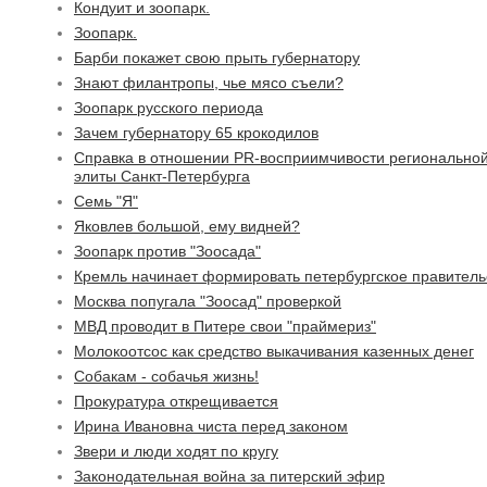
Кондуит и зоопарк.
Зоопарк.
Барби покажет свою прыть губернатору
Знают филантропы, чье мясо съели?
Зоопарк русского периода
Зачем губернатору 65 крокодилов
Справка в отношении PR-восприимчивости регионально
элиты Санкт-Петербурга
Семь "Я"
Яковлев большой, ему видней?
Зоопарк против "Зоосада"
Кремль начинает формировать петербургское правитель
Москва попугала "Зоосад" проверкой
МВД проводит в Питере свои "праймериз"
Молокоотсос как средство выкачивания казенных денег
Собакам - собачья жизнь!
Прокуратура открещивается
Ирина Ивановна чиста перед законом
Звери и люди ходят по кругу
Законодательная война за питерский эфир