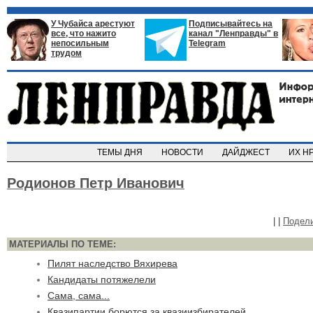
У Чубайса арестуют
Подписывайтесь на
все, что нажито
канал "Ленправды" в
непосильным
Telegram
трудом
ТЕМЫ ДНЯ
НОВОСТИ
ДАЙДЖЕСТ
ИХ Н
Родионов Петр Иванович
|
|
Подел
МАТЕРИАЛЫ ПО ТЕМЕ:
Пилят наследство Вяхирева
Кандидаты потяжелели
Сама, сама...
Квазипартии борются за квазиизбирателей